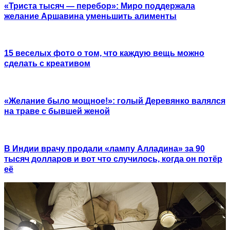
«Триста тысяч — перебор»: Миро поддержала
желание Аршавина уменьшить алименты
15 веселых фото о том, что каждую вещь можно
сделать с креативом
«Желание было мощное!»: голый Деревянко валялся
на траве с бывшей женой
В Индии врачу продали «лампу Алладина» за 90
тысяч долларов и вот что случилось, когда он потёр
её