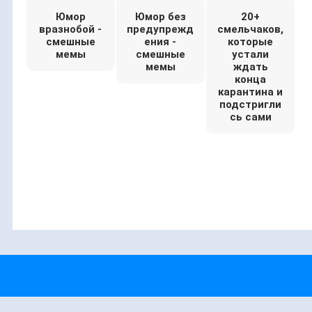
Юмор
Юмор без
20+
вразнобой -
предупрежд
смельчаков,
смешные
ения -
которые
мемы
смешные
устали
мемы
ждать
конца
карантина и
подстригли
сь сами