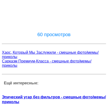
60 просмотров
Хаос, Который Мы Заслужили - смешные фото/мемы/
приколы
Сарказм Премиум-Класса - смешные фото/мемы/
приколы
Ещё интересные:
Эпический угар без фильтров - смешные фото/мемы/
приколы